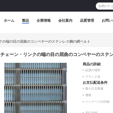
ホーム
製品
企業情報
会社案内
品質管理
お問い
クの端の目の屈曲のコンベヤーのステンレス鋼の網ベルト
チェーン・リンクの端の目の屈曲のコンベヤーのステ
商品の詳細:
起源の場所:
ブランド名:
お支払配送条件:
最小注文数量:
価格:
パッケージの詳細:
支払条件: