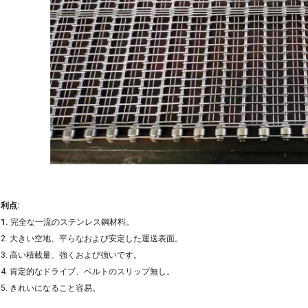
利点:
1.
完全な一流のステンレス鋼材料。
2. 大きい空地、平らなおよび安定した運送表面。
3. 高い積載量、強くおよび強いです。
4. 肯定的なドライブ、ベルトのスリップ無し。
5. きれいになること容易。