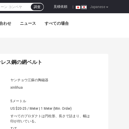
見積依頼
調査
|
Japanese
合わせ
ニュース
すべての場合
ンレス鋼の網ベルト
ヤンチョウ江蘇の陶磁器
xinlihua
5メートル
US $20-25 / Meter | 1 Meter (Min. Order)
すべてのプロダクトは円柱形、長さで詰まり、幅は
印が付いている。
T/T