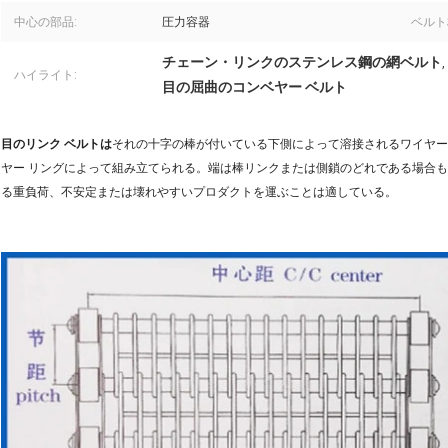
中心の部品:
圧力容器
ベルト
チェーン・リンクのステンレス鋼の網ベルト
,
ハイライト:
目の屈曲のコンベヤー ベルト
目のリンク ベルトは
それの十字の棒が付いている下側によって溶接されるワイヤー
ヤー リングによって組み立てられる。端は棒リンクまたは側鎖のどれである場合も
る重負荷、不安定または壊れやすいプロダクトを運ぶことは適している。