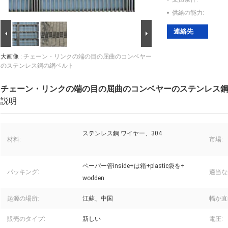
供給の能力:
連絡先
大画像 :
チェーン・リンクの端の目の屈曲のコンベヤー
のステンレス鋼の網ベルト
チェーン・リンクの端の目の屈曲のコンベヤーのステンレス
説明
ステンレス鋼 ワイヤー、304
材料:
市場:
ペーパー管inside+は箱+plastic袋を+
パッキング:
適当な
wodden
起源の場所:
江蘇、中国
幅か直
販売のタイプ:
新しい
電圧: