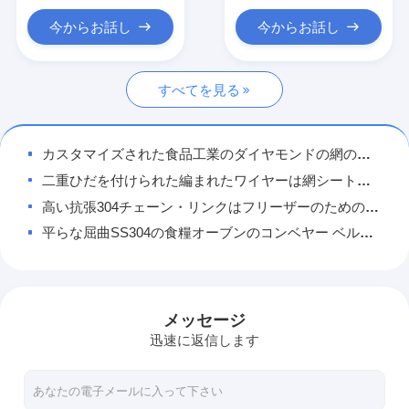
ハニカムコンベヤベルト
今からお話し
今からお話し
コンベヤーのチェーン版
すべてを見る
太陽光起電網ベルト
チェーン網ベルト
カスタマイズされた食品工業のダイヤモンドの網の鋼板コンベヤー ベルト
螺線形のフリーザー ベルト
二重ひだを付けられた編まれたワイヤーは網シートのコンベヤー ベルトにパネルをはめる 1mx0.6m
高い抗張304チェーン・リンクはフリーザーのための編まれた金網のコンベヤー ベルトに電流を通した
オーブンのコンベヤー ベルト
平らな屈曲SS304の食糧オーブンのコンベヤー ベルトの金網
316ステンレス鋼の卵の箱形乾燥器のための拡大された金属のダイヤモンドの網ワイヤー コンベヤー ベルト
焼けるオーブンのための耐熱性ステンレス鋼のパンのコンベヤー ベルトの網の鎖
フランジを付けたようになったスクリーンのステンレス鋼の編みこみの金網は304 314 310sを組み立てる
メッセージ
ステンレス鋼のEnroberのクッキーはコンベヤー ベルトの金網の鎖を固める
迅速に返信します
壁のクラッディングのための168mm-900mm SSのステンレス鋼のコンベヤー ベルトの金網
ステンレス鋼の304の金属の網のコンベヤー ベルトの食品工業