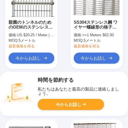
殺菌のトンネルのため
SS304ステンレス鋼 ワ
のOEMのステンレス鋼
イヤー螺線形の格子コ
のベルト・コンベヤー
ンベヤーのための平ら
価格:
US $20-25 / Meter | 1 Meter (Min. Order)
価格:
>=1 Meters $62.00
の網
な屈曲ベルト
MOQ:
5メートル
MOQ:
5メートル
最新価格を得る
最新価格を得る
今からお話し
今からお話し
時間を節約する
私たちはあなたと最高の製品に連絡しまし
ょう。
今からお話し