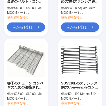
金網のベルト・コンベ
めの304ステンレス鋼の
会社案内
ヤーの炉
金網のチェーン・リン
価格:
$40.00 - $80.00/ Meter|10 Meter/Meters(Min. Order)
価格:
>=100 Square Meters $35.99
クのコンベヤー ベルト
MOQ:
5メートル
MOQ:
5メートル
品質管理
最新価格を得る
最新価格を得る
お問い合わせ
今からお話し
今からお話し
ニュース
すべての場合
ステンレス鋼の網ベルト
スパイラル金網
梯子のチェーン コンベ
SUS316Lのステンレス
ヤのための溶接された
鋼のConveyableコンベ
高温金網
304SS食糧網ベルト ワ
ヤー ベルトの製作の網
価格:
$25.00 - $60.00/ Meter|1 Meter/Meters(Min. Order)
価格:
50 - 499 Meters $19.00， >=500 Meters $18.00
イヤー生地
ワイヤー
食糧網ベルト
MOQ:
5メートル
MOQ:
5メートル
最新価格を得る
最新価格を得る