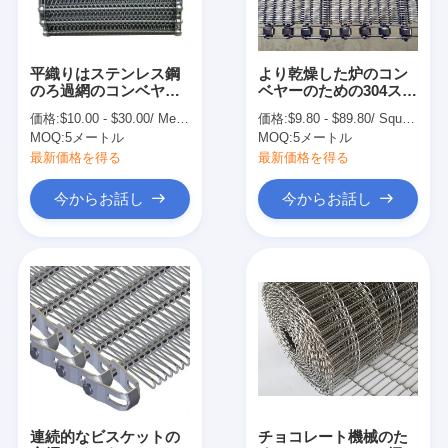
平織りはステンレス鋼
より乾燥した炉のコン
のろ過網のコンベヤー
ベヤーのための304ステ
ベルトを焼結させた
ンレス鋼 ワイヤー コン
価格:
$10.00 - $30.00/ Meter|100 Meter/Meters(Min. Order)
価格:
$9.80 - $89.80/ Square Meter|10 Square Meter/Square Meters(Min. Order)
ベヤー ベルトの網
MOQ:
5メートル
MOQ:
5メートル
最新価格を得る
最新価格を得る
今からお話し
今からお話し
ホーム
製品
企業情報
連続的なビスケットの
チョコレート機械のた