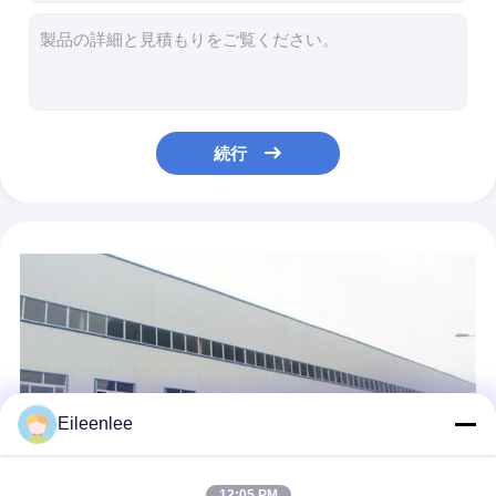
ODMの運転されるチェーンの高温ダイヤモンドの網の鋼線
SUS201食品加工のヘリンボン コンベヤー ベルトの金網
OEMのコンベヤーのダイヤモンドの網の鋼鉄金属の木ずりワイヤー ベルト
304SS拡張できる薄板金のダイヤモンドの網パネルのコンベヤー ベルト
304ステンレス鋼のダイヤモンドの網の自己のFurringの金属の木ずりのコンベヤー ベルト
続行
316のステンレス鋼のダイヤモンドの形の金属の網3.4の拡大された金属の木ずりのコンベヤー ベルト
20cm-200cmのステンレス鋼のコンベヤー ベルトの壁のクラッディングの金属の網
SS304 SS316のチョコレート ビスケットの運搬のための平らな網のタイプ コンベヤー ベルト ワイヤー
蜜蜂の巣の万里の長城のステンレス鋼の金属の網ベルトの抗力草の保護装置のマット
チェーン・リンクの平らなワイヤー ダイヤモンドの網鋼鉄スクリーンのコンベヤー ベルト
Eileenlee
12:05 PM