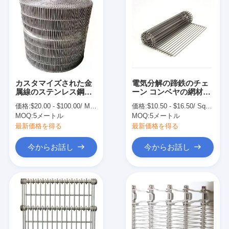
カスタマイズされた金
電気分解の蹄鉄のチェ
属線のステンレス鋼の
ーン コンベヤの網材料
網のベルト・コンベヤ
304
価格:
$20.00 - $100.00/ Meter|2 Meter/Meters(Min. Order)
価格:
$10.50 - $16.50/ Square Meter|50 Square Meter/Square Meters(Min. Order)
ーの鎖
MOQ:
5メートル
MOQ:
5メートル
最新価格を得る
最新価格を得る
今からお話し
今からお話し