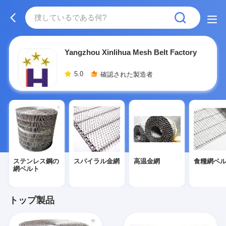
Yangzhou Xinlihua Mesh Belt Factory
5.0
確認された製造者
ステンレス鋼の
スパイラル金網
高温金網
食糧網ベ
網ベルト
トップ製品