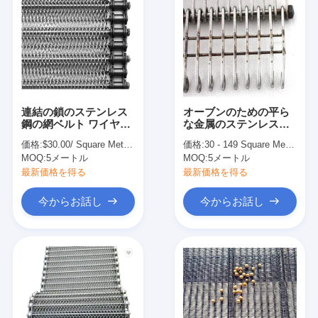
連結の鎖のステンレス
オーブンのための平ら
鋼の網ベルト ワイヤー
な金属のステンレス鋼
クッキーのコンベヤー
の目リンク コンベヤー
価格:
$30.00/ Square Meter 50 Square Meters(Min. Order)
価格:
30 - 149 Square Meters $45.00， 150 - 499 Square Meters $43.00， >=500 Square Meters $42.00
ベルトの金網
MOQ:
5メートル
MOQ:
5メートル
最新価格を得る
最新価格を得る
今からお話し
今からお話し