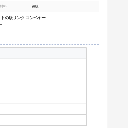
材料:
鋼線
ットの版リンク コンベヤー
,
ー