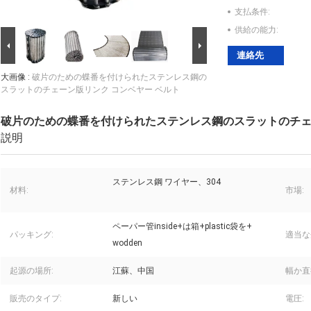
支払条件:
供給の能力:
連絡先
大画像 :
破片のための蝶番を付けられたステンレス鋼の
スラットのチェーン版リンク コンベヤー ベルト
破片のための蝶番を付けられたステンレス鋼のスラットのチェ
説明
ステンレス鋼 ワイヤー、304
材料:
市場:
ペーパー管inside+は箱+plastic袋を+
パッキング:
適当な
wodden
起源の場所:
江蘇、中国
幅か直
販売のタイプ:
新しい
電圧: