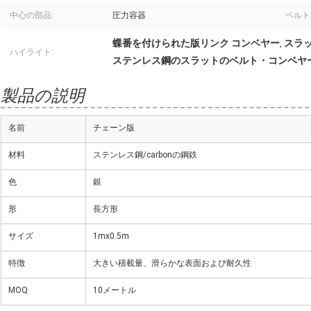
中心の部品:
圧力容器
ベルト
蝶番を付けられた版リンク コンベヤー
スラ
,
ハイライト:
ステンレス鋼のスラットのベルト・コンベヤ
製品の説明
名前
チェーン版
材料
ステンレス鋼/carbonの鋼鉄
色
銀
形
長方形
サイズ
1mx0.5m
特徴
大きい積載量、滑らかな表面および耐久性
MOQ
10メートル