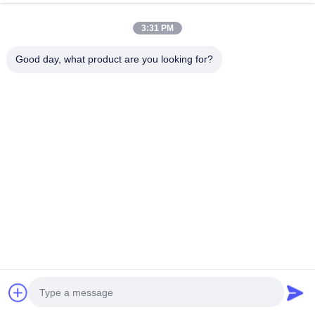
今からお話し
Send Inquiry
3:31 PM
#
金網の鎖
#
蝶番を付けられた鋼鉄ベルト・コンベヤー
Good day, what product are you looking for?
#
正方形の金網
ハニカムコンベヤベルト
2025-05-08
材料: 304ステンレス鋼 シート 全面的なベルトの幅: 20cm-200cm 十字の棒ピ
ッチ: 25mm等 十字の棒径: 3mm 開始幅の上: 10mm等 開始幅の下: 15mm等
ステンレス鋼 シートの厚さ: 1.5mm サイズ: 755mm*16700mm、
640mm*2850mm、1160mm*14500mm等 OEM: 利用できる 注目: 異なったサ
イズ、形は利用できる。 会社の報告書 ...
View More
Messages of visitor
Leave a message
No public comments yet