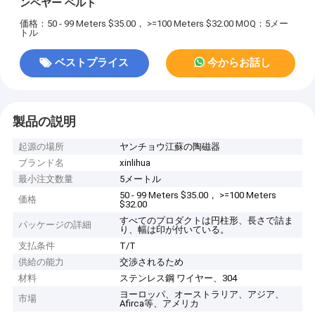
ンベヤー ベルト
価格：50 - 99 Meters $35.00， >=100 Meters $32.00
MOQ：5メー
トル
ベストプライス
今からお話し
製品の説明
起源の場所
ヤンチョウ江蘇の陶磁器
ブランド名
xinlihua
最小注文数量
5メートル
50 - 99 Meters $35.00， >=100 Meters
価格
$32.00
すべてのプロダクトは円柱形、長さで詰ま
パッケージの詳細
り、幅は印が付いている。
支払条件
T/T
供給の能力
交渉されるため
材料
ステンレス鋼 ワイヤー、304
ヨーロッパ、オーストラリア、アジア、
市場
Afirca等、アメリカ