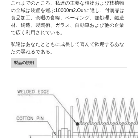
これまでのところ、私達の主要な植物および枝植物
会社案内
の全域は装置を運ぶ10000m2.Ourに達し、付属品は
食品加工、余暇の食糧、ベーキング、熱処理、鍛造
品質管理
材、鋳造、製陶術、ガラス、自動車および他の企業
で広く利用されている。
お問い合わせ
私達はあなたとともに成長して喜んで歓迎するあな
ニュース
たの尋ねるである。
すべての場合
製品の説明
ステンレス鋼の網ベルト
スパイラル金網
高温金網
食糧網ベルト