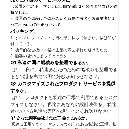
1.
装置のホスト・マシンは自由な保証1年のおよび寿命の維
持楽しむ。
2. 装置の予備品は予備品の続く貿易の有名な製造業者によ
ってservuceの生命なされる。
パッキング:
1.
すべてのプロダクトは円柱形、長さで詰まり、幅は印が
付いている。
2. 標準的な合板の木箱の生産の表面壊れた避けるため。
3. 顧客の要求に従ってはけ目を。
Q1:私達の国に船積みを整理できるか。
:はい、私に、私達あなたのための船積みを整理でき
るどの港を私達の国で好むか知らせなさい。
Q2:カスタマイズされたプロダクト サービスを提供
するか。
:はい、プロダクトを私達の工場で利用できるカスタ
マイズしなさい。私達にあなたの設計映像を、私達
述べている私達の専門の設計とのそれ送りなさい
Q3:あなた商事会社または工場はであるか。
:私達は工場である。ヤンチョウ都市にある私達の工場。私