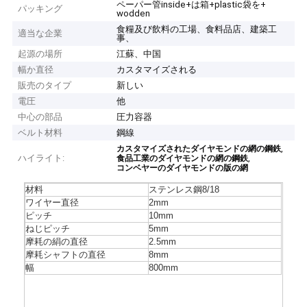
ペーパー管inside+は箱+plastic袋を+
パッキング
wodden
食糧及び飲料の工場、食料品店、建築工
適当な企業
事、
起源の場所
江蘇、中国
幅か直径
カスタマイズされる
販売のタイプ
新しい
電圧
他
中心の部品
圧力容器
ベルト材料
鋼線
,
カスタマイズされたダイヤモンドの網の鋼鉄
ハイライト:
,
食品工業のダイヤモンドの網の鋼鉄
コンベヤーのダイヤモンドの版の網
材料
ステンレス鋼8/18
ワイヤー直径
2mm
ピッチ
10mm
ねじピッチ
5mm
摩耗の絹の直径
2.5mm
摩耗シャフトの直径
8mm
幅
800mm