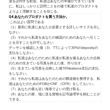
達を訪問する歓迎。私達はあなたの準備ができている常
に。私はしっかりと訪問ことをの後で私達のプロダクトを
よりよく理解することを信じる。
Q4:あなたのプロダクトを買う方法か。
:これはよい質問である:
（1）最初に私達にあなたが必要とする詳しいサイズを示し
なさい、
（2）それから私達をあなたの確認のためのあなたへ引くこ
とを示すことを許可しなさい
デッサンを確認した後（3） TTによって30%のdeposityの
支払をしなさい、
（4）私達はあなたのために私達が私達を撮るあなたの点検
のための生きている写真を終えた後、作り出す、
（5）生きている写真を点検した後70%balance支払の支払
をしなさい。
（6）それから私達はあなたのための郵送物を整理する、私
達はあなたのためのFOBかCNF （CFR）をしてもいい。
（7）あなたの最も近い海港でよいの受け取る。
（8）あなたの家、端に送る貨物を記号論理学を頼むことが
できる。